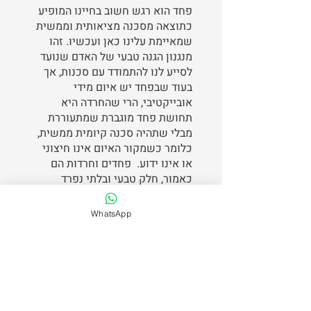
פחד הוא רגש חשוב בחיינו המופיע
כתוצאה מסכנה מציאותית וממשית
שמאיימת עלינו כאן ועכשיו. זהו
מנגנון הגנה טבעי של האדם שנועד
לסייע לנו להתמודד עם סכנות, אך
בעוד שבפחד יש איום מידי
אובייקטיבי, הרי שהחרדה היא
תחושת פחד מוגברת שמתעוררת
מבלי שתהיה סכנה קיומית ממשית,
כלומר כשמקור האיום אינו חיצוני
או אינו ידוע. פחדים וחרדות הם
כאמור, חלק טבעי ובלתי נפרד
מחיינו ומהווים מנגנון פסיכולוגי
חשוב להתמודדות עם סכנות, אך
WhatsApp
מנגנון זה אינו מופעל רק במקרים
בהם קיימת סכנה ממשית, אלא גם
במקרים בהם אנו מדמיינים סכנה או
תרחישים מעוררי חרדה. זה יכול
לקרות כתוצאה מאירוע טראומטי,
מתחושת חוסר וודאות ואובדן