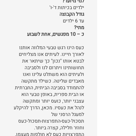
למי מיועד?
ילדים בכיתות ד'-ו'
גודל הקבוצה
עד 6 ילדים
מתי?
כ – 10 מפגשים, אחת לשבוע
כעס הינו רגש טבעי המלווה אותנו
לאורך חיינו. לעיתים אנו מצליחים
לבטא אותו "נכון" כך שיתאר את
תחושותינו ויתרום לנו ולסביבה
ולעיתים הוא משתלט עלינו ואנו
מאבדים שליטה. כשילד מתקשה
להתמודד בסביבה הביתית, החברתית
או הבית ספרית, באופן טבעי הוא
עצבני יותר, כועס יותר ומתקשה
לנהל את כעסיו. מכאן, הדרך להיקלע
למעגל הרסני של
תסכול-כעס-התפרצות-תסכול-כעס
וחוזר חלילה, קצרה ביותר.
התפרצויות כעס לא חולפות מעצמן.